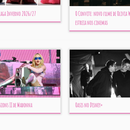
iaga Inverno 2026/27
O Convite: novo filme de Olivia 
estreia nos cinemas
sions II de Madonna
Oasis no Disney+