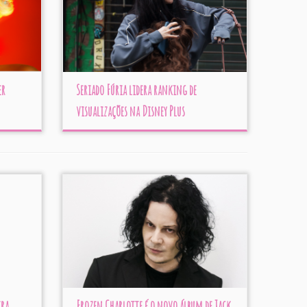
er
Seriado Fúria lidera ranking de
visualizações na Disney Plus
ira
Frozen Charlotte é o novo álbum de Jack