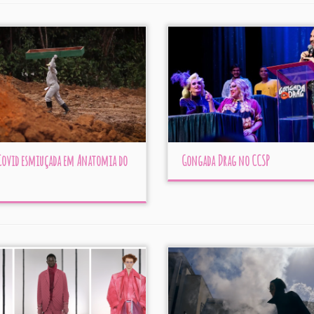
 Covid esmiuçada em Anatomia do
Gongada Drag no CCSP