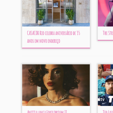
CASACOR Rio celebra aniversário de 35
The St
anos em novo endereço
Anitta lança Equilibrivm II
Ted Las