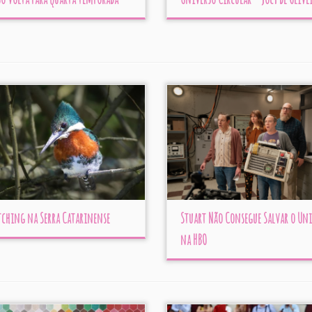
tching na Serra Catarinense
Stuart Não Consegue Salvar o Un
na HBO