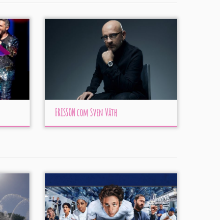
FRISSON com Sven Väth