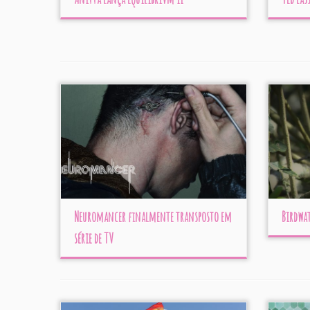
Neuromancer finalmente transposto em
Birdwa
série de TV