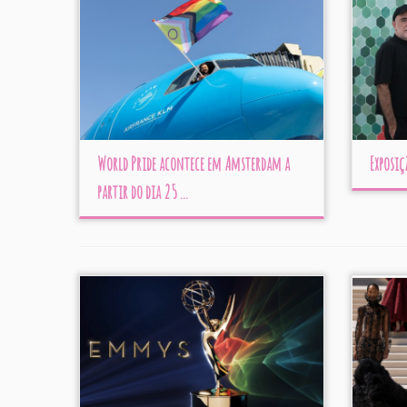
World Pride acontece em Amsterdam a
Exposiç
partir do dia 25 ...