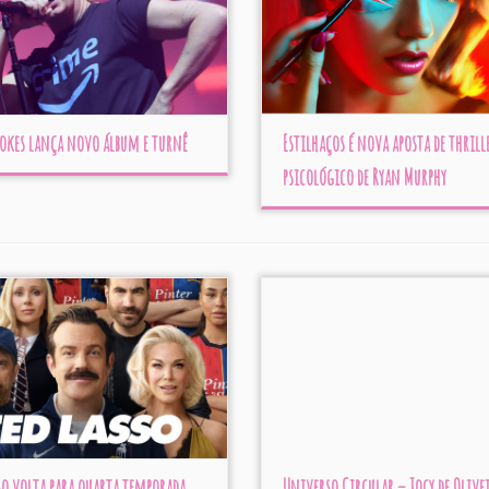
rokes lança novo álbum e turnê
Estilhaços é nova aposta de thrill
psicológico de Ryan Murphy
so volta para quarta temporada
Universo Circular – Jocy de Olive