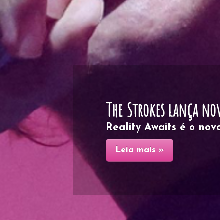
Estilhaços é nova apos
Estilhaços é nova apos
Wood ...
Leia mais »